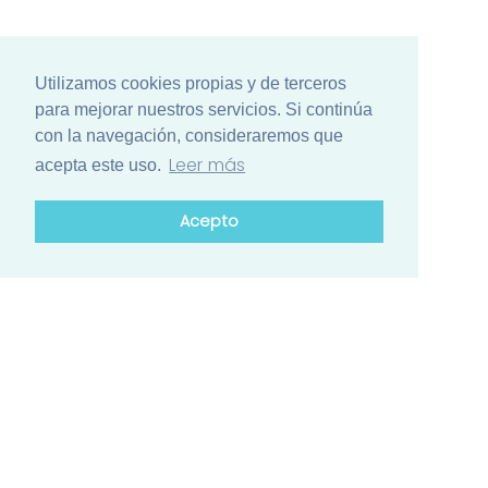
Utilizamos cookies propias y de terceros
para mejorar nuestros servicios. Si continúa
con la navegación, consideraremos que
Leer más
acepta este uso.
Acepto
¿Está list@ para el mayor encuentro
de ciencia de Iberoamérica?
Conozca el calendario de actividades de los países
participantes